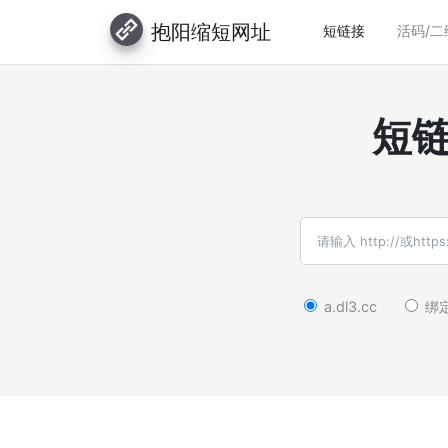
抱阳缩短网址
短链接
活码/二
短
a.dl3.cc
绑