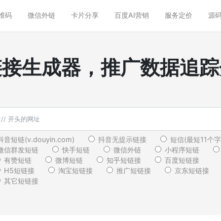
维码
微信外链
卡片分享
百度AI营销
服务定价
源码
链接生成器，推广数据追踪
抖音短链(v.douyin.com)
抖音无提示链接
短信(最短11个字
微信群发短链
快手短链
微信外链
小程序短链
有赞短链
微博短链
知乎短链接
百度短链接
H5短链接
淘宝短链接
推广短链接
京东短链接
其它短链接